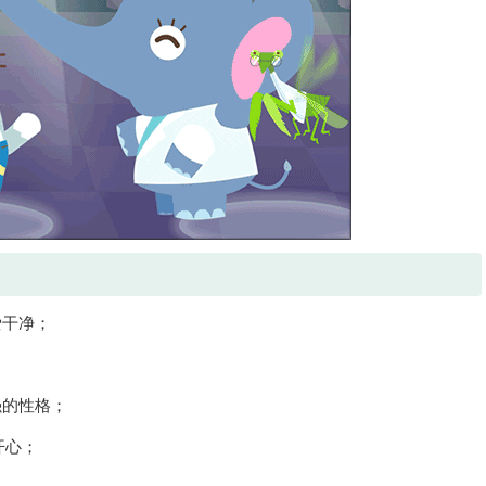
爱干净；
强的性格；
开心；