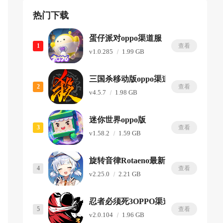
热门下载
蛋仔派对oppo渠道服
1
查看
v1.0.285
1.99 GB
三国杀移动版oppo渠道服
2
查看
v4.5.7
1.98 GB
迷你世界oppo版
3
查看
v1.58.2
1.59 GB
旋转音律Rotaeno最新版
4
查看
v2.25.0
2.21 GB
忍者必须死3OPPO渠道服
5
查看
v2.0.104
1.96 GB