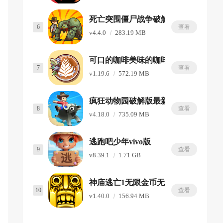
死亡突围僵尸战争破解版内置修改器
6
查看
v4.4.0
283.19 MB
可口的咖啡美味的咖啡破解版
7
查看
v1.19.6
572.19 MB
疯狂动物园破解版最新版
8
查看
v4.18.0
735.09 MB
逃跑吧少年vivo版
9
查看
v8.39.1
1.71 GB
神庙逃亡1无限金币无限钻石版
10
查看
v1.40.0
156.94 MB