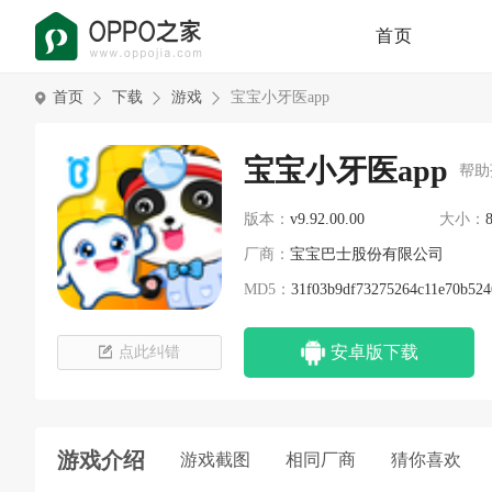
首页
首页
下载
游戏
宝宝小牙医app
宝宝小牙医app
帮助
版本：
v9.92.00.00
大小：
厂商：
宝宝巴士股份有限公司
MD5：
31f03b9df73275264c11e70b524
安卓版下载
点此纠错
游戏介绍
游戏截图
相同厂商
猜你喜欢