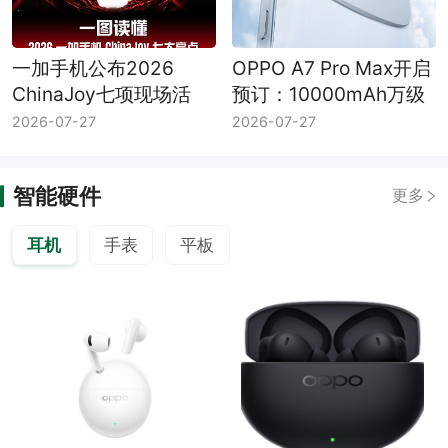
一加手机公布2026
OPPO A7 Pro Max开启
ChinaJoy七项现场活
预订：10000mAh万级
动：PEL快闪赛、互动
大电池，0.01元预订送
2026-07-27
2026-07-27
挑战与专属福利
碎屏保
智能硬件
更多
耳机
手表
平板