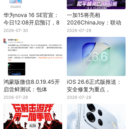
华为nova 16 SE官宣：
一加15将亮相
今日12:08开启预订，8
2026ChinaJoy：联动
月5日正式发布
PEL举办和平精英CJ快
2026-07-30
2026-07-29
闪赛
鸿蒙版微信8.0.19.45开
iOS 26.6正式版推送：
启尝鲜测试：包体
安全修复为重点，
425.8MB，修复已知问
Spotlight体验或有优化
2026-07-28
2026-07-28
题