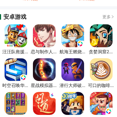
安卓游戏
更多
汪汪队救援世
恋与制作人官
航海王燃烧意
贪婪洞窟2官
界手游
方正版
志腾讯版本
方版
时空召唤华为
星战模拟器手
潜行大师破解
可口的咖啡美
版
游
版无限金币无
味的咖啡破解
广告版
版