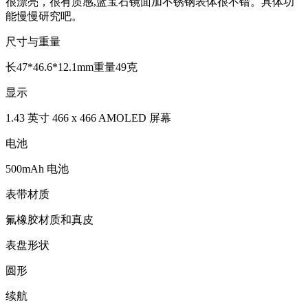
很漂亮，很有质感,蓝宝石镜面加不锈钢表体很不错。具体功
能慢慢研究吧。
尺寸与重量
长47*46.6*12.1mm重量49克
显示
1.43 英寸 466 x 466 AMOLED 屏幕
电池
500mAh 电池
表带材质
氟橡胶材质和真皮
表盘形状
圆形
续航