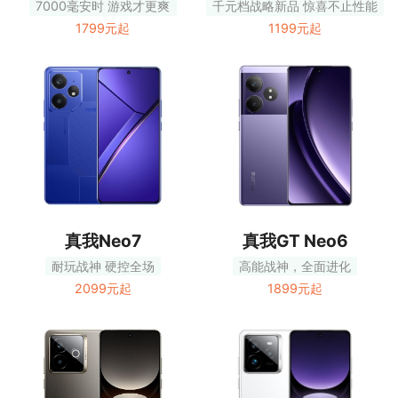
7000毫安时 游戏才更爽
千元档战略新品 惊喜不止性能
1799元起
1199元起
真我Neo7
真我GT Neo6
耐玩战神 硬控全场
高能战神，全面进化
2099元起
1899元起