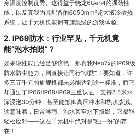
身温度控制优秀。这得益于骁龙6Gen4的强劲性
能，以及真我为其配备的6050mm²超大液冷散热
系统，让千元机也能拥有旗舰级的游戏体验。
2. IP69防水：行业罕见，千元机竟
能“泡水拍照”？
如果说性能已经足够惊艳，那真我Neo7x的IP69级
防水防尘能力，则直接让同行“破防”！要知道，许
多三五千元的旗舰机都未必能达到这一标准，而它
却通过了IP66/IP68/IP69三重认证，支持2.5米水
深浸泡30分钟，甚至能抵御高压冲水和热水泼溅。
这意味着，日常淋雨、泡水甚至水下摄影，它都能
轻松应对——这在千元机中绝对是“独一份”的存
在！