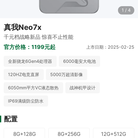
1
/
4
真我Neo7x
千元档战略新品 惊喜不止性能
官方价格：
1199元起
上市日期：2025-02-25
全新骁龙6Gen4处理器
6000毫安大电池
120HZ电竞直屏
5000万超清影像
6050mm平方VC液态散热
战神机甲设计
IP69满级防尘防水
配置
8G+128G
8G+256G
12G+512G