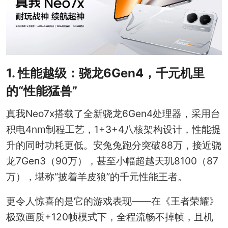
1. 性能越级：骁龙6Gen4，千元机里
的“性能猛兽”
真我Neo7x搭载了全新骁龙6Gen4处理器，采用台
积电4nm制程工艺，1+3+4八核架构设计，性能提
升的同时功耗更低。安兔兔跑分突破88万，接近骁
龙7Gen3（90万），甚至小幅超越天玑8100（87
万），堪称“披着羊皮狼”的千元性能王者。
更令人惊喜的是它的游戏表现——在《王者荣耀》
极致画质+120帧模式下，全程流畅不掉帧，且机