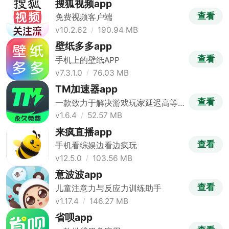
搜狐视频app
查看
免费视频客户端
v10.2.62
190.94 MB
壁纸多多app
查看
手机上的壁纸APP
v7.3.1.0
76.03 MB
TM加速器app
查看
一款致力于解决游戏玩家延迟高等
问题的加速器
v1.6.4
52.57 MB
来疯直播app
查看
手机看综娱边看边疯玩
v12.5.0
103.56 MB
意波波app
查看
儿童注意力与反应力训练助手
v1.17.4
146.27 MB
省呗app