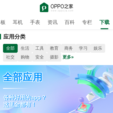
平板
耳机
手表
资讯
百科
专栏
下载
应用分类
全部
生活
工具
教育
商务
学习
娱乐
社交
购物
安全
摄影
更多»
全部应用
各种好用的app？
这里全都有！