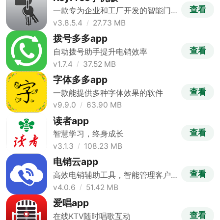
查看
一款专为企业和工厂开发的智能门
禁软件
v3.8.5.4
27.73 MB
拨号多多app
查看
自动拨号助手提升电销效率
v1.7.4
37.52 MB
字体多多app
查看
一款能提供多种字体效果的软件
v9.9.0
63.90 MB
读者app
查看
智慧学习，终身成长
v3.1.3
108.23 MB
电销云app
查看
高效电销辅助工具，智能管理客户
资源
v4.0.6
51.42 MB
爱唱app
查看
在线KTV随时唱歌互动