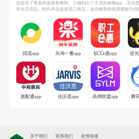
还提供了更多的选择和便利。小编列出了主流的购物app，无论
常生活用品、时尚单品还是进口商品，这些推荐的应用都能为您
的购物体验，喜欢的小伙伴不要错过！
回流app
乐淘一番app
职工e惠app
逆光
官方版
惠配通app
佳沃思app
高佣联盟app
腾
关于我们
联系我们
友情链接