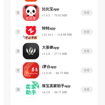
比比宝app
6
查看
v7.0.5
70.93 MB
转转app
7
查看
v12.14.1
114.96 MB
大茶肆app
8
查看
v1.2.6
27.71 MB
i茅台app
9
查看
v1.9.10
60.75 MB
珠宝卖家助手app
10
查看
v4.3.9
50.71 MB