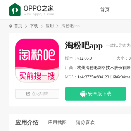
首页
首页
下载
应用
淘粉吧app
淘粉吧app
一款以导购为
版本：
v12.86.0
大小：
8
厂商：
杭州淘粉吧网络技术股份有限
MD5：
1a4c3735ae894123116b6c94cea
安卓版下载
点此纠错
应用介绍
应用截图
猜你喜欢