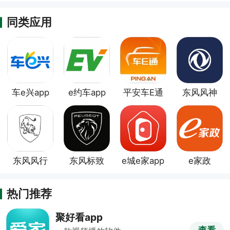
同类应用
车e兴app
e约车app
平安车E通
东风风神
app
app
东风风行
东风标致
e城e家app
e家政
app
app
热门推荐
聚好看app
查看