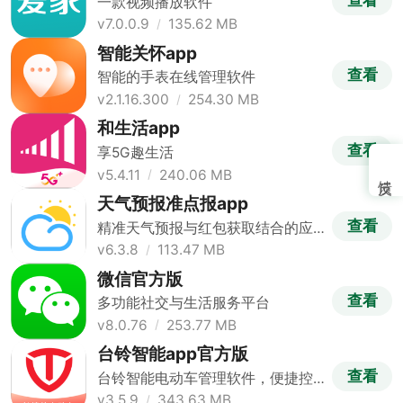
一款视频播放软件
v7.0.0.9
135.62 MB
智能关怀app
查看
智能的手表在线管理软件
v2.1.16.300
254.30 MB
和生活app
查看
享5G趣生活
v5.4.11
240.06 MB
天气预报准点报app
查看
精准天气预报与红包获取结合的应
用
v6.3.8
113.47 MB
微信官方版
查看
多功能社交与生活服务平台
v8.0.76
253.77 MB
台铃智能app官方版
查看
台铃智能电动车管理软件，便捷控
制出行
v3.5.9
343.63 MB