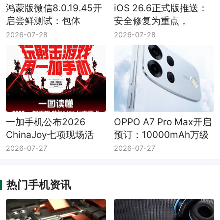
鸿蒙版微信8.0.19.45开
iOS 26.6正式版推送：
启尝鲜测试：包体
安全修复为重点，
425.8MB，修复已知问
Spotlight体验或有优化
2026-07-28
2026-07-28
题
一加手机公布2026
OPPO A7 Pro Max开启
ChinaJoy七项现场活
预订：10000mAh万级
动：PEL快闪赛、互动
大电池，0.01元预订送
2026-07-27
2026-07-27
挑战与专属福利
碎屏保
热门手机资讯