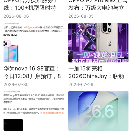
OPPO官方换屏服务上
OPPO A7 Pro Max正式
线：100+机型限时特
发布：万级大电池与立
惠，原厂屏享180天质
体浮雕纹理成看点
2026-08-06
2026-08-05
保
华为nova 16 SE官宣：
一加15将亮相
今日12:08开启预订，8
2026ChinaJoy：联动
月5日正式发布
PEL举办和平精英CJ快
2026-07-30
2026-07-29
闪赛