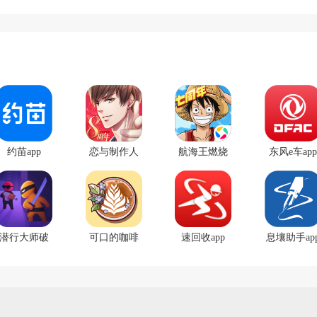
约苗app
恋与制作人
航海王燃烧
东风e车app
官方正版
意志腾讯版
本
潜行大师破
可口的咖啡
速回收app
息壤助手ap
解版无限金
美味的咖啡
币无广告版
破解版