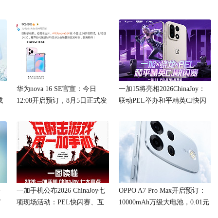
：
华为nova 16 SE官宣：今日
一加15将亮相2026ChinaJoy：
成
12:08开启预订，8月5日正式发
联动PEL举办和平精英CJ快闪
布
赛
修
一加手机公布2026 ChinaJoy七
OPPO A7 Pro Max开启预订：
有
项现场活动：PEL快闪赛、互
10000mAh万级大电池，0.01元
动挑战与专属福利
预订送碎屏保