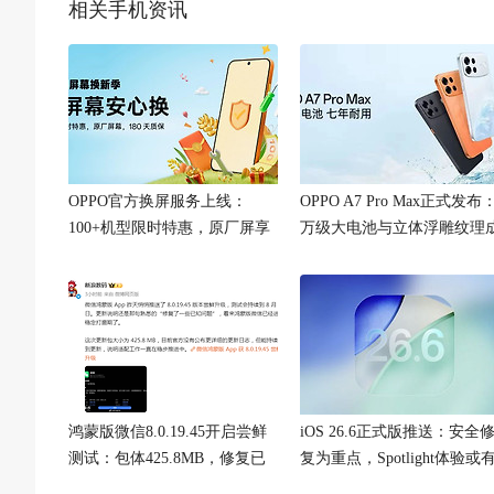
相关手机资讯
OPPO官方换屏服务上线：
OPPO A7 Pro Max正式发布
100+机型限时特惠，原厂屏享
万级大电池与立体浮雕纹理
180天质保
看点
鸿蒙版微信8.0.19.45开启尝鲜
iOS 26.6正式版推送：安全
测试：包体425.8MB，修复已
复为重点，Spotlight体验或
知问题
优化