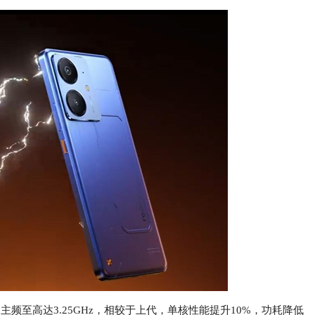
架构，主频至高达3.25GHz，相较于上代，单核性能提升10%，功耗降低