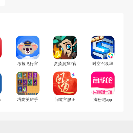
考拉飞行官
贪婪洞窟2官
时空召唤华
方版
方版
为版
p
塔防英雄手
问道官服正
淘粉吧app
游
版