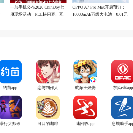
修
一加手机公布2026 ChinaJoy七
OPPO A7 Pro Max开启预订：
有
项现场活动：PEL快闪赛、互
10000mAh万级大电池，0.01元
动挑战与专属福利
预订送碎屏保
约苗app
恋与制作人
航海王燃烧
东风e车app
官方正版
意志腾讯版
本
潜行大师破
可口的咖啡
速回收app
息壤助手ap
解版无限金
美味的咖啡