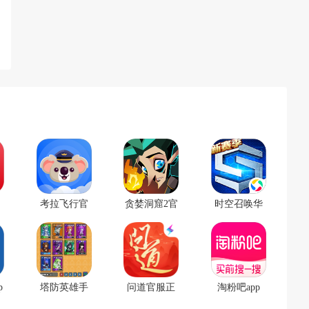
考拉飞行官
贪婪洞窟2官
时空召唤华
方版
方版
为版
p
塔防英雄手
问道官服正
淘粉吧app
游
版