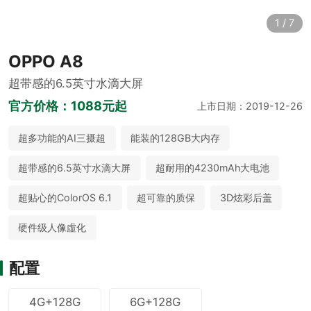
1
/
7
OPPO A8
超带感的6.5英寸水滴大屏
官方价格：
1088元起
上市日期：2019-12-26
超多功能的AI三摄超
能装的128GB大内存
超带感的6.5英寸水滴大屏
超耐用的4230mAh大电池
超贴心的ColorOS 6.1
超可靠的质保
3D炫彩后盖
硬件级人像虛化
配置
4G+128G
6G+128G