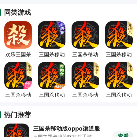
同类游戏
欢乐三国杀
三国杀移动
三国杀移动
三国杀移动
官服
版腾讯渠道
版oppo渠
版华为渠道
版
道服
服
三国杀移动
三国杀移动
三国杀移动
三国杀移动
版bilibili渠
版4399渠
版vivo渠道
版360渠道
道服
道服
服
服
热门推荐
三国杀移动版oppo渠道服
查看
三国主题卡牌策略对战手游