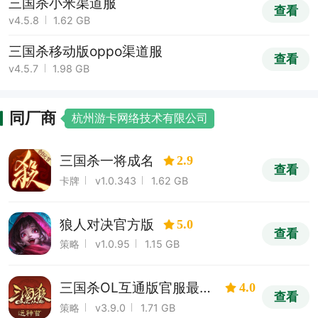
三国杀小米渠道服
查看
v4.5.8
1.62 GB
三国杀移动版oppo渠道服
查看
v4.5.7
1.98 GB
同厂商
杭州游卡网络技术有限公司
三国杀一将成名
2.9
查看
卡牌
v1.0.343
1.62 GB
狼人对决官方版
5.0
查看
策略
v1.0.95
1.15 GB
三国杀OL互通版官服最新
4.0
查看
版
策略
v3.9.0
1.71 GB