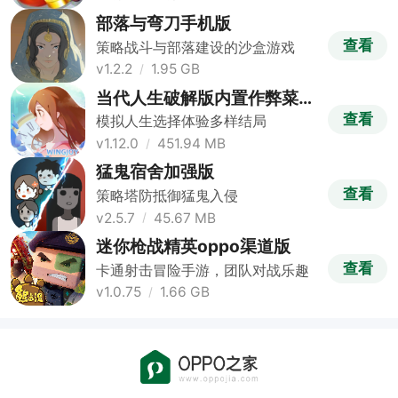
部落与弯刀手机版
查看
策略战斗与部落建设的沙盒游戏
v1.2.2
1.95 GB
当代人生破解版内置作弊菜单
版
查看
模拟人生选择体验多样结局
v1.12.0
451.94 MB
猛鬼宿舍加强版
查看
策略塔防抵御猛鬼入侵
v2.5.7
45.67 MB
迷你枪战精英oppo渠道版
查看
卡通射击冒险手游，团队对战乐趣
v1.0.75
1.66 GB