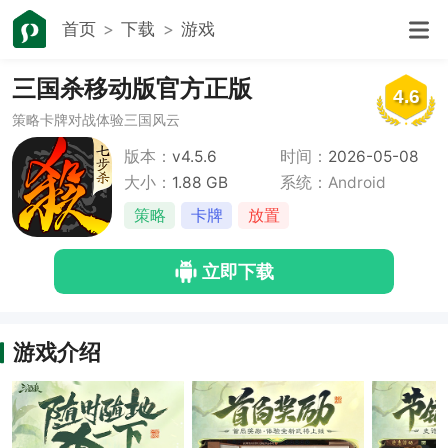
首页
下载
游戏
三国杀移动版官方正版
4.6
策略卡牌对战体验三国风云
版本：
v4.5.6
时间：
2026-05-08
大小：
1.88 GB
系统：Android
策略
卡牌
放置
立即下载
游戏介绍