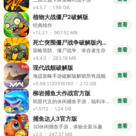
v4.5.7
1.98 GB
植物大战僵尸2破解版
查看
经典续作
v13.2.1
967.52 MB
死亡突围僵尸战争破解版内置
修改器版
查看
策略塔防、僵尸战争、幸存者生存
v4.4.0
283.19 MB
现代战舰破解版
查看
海战策略手游破解版解锁所有战舰
v0.99.1.120516190
2.12 GB
柳岩捕鱼大作战官方版
查看
明星代言的休闲捕鱼手游，福利丰
富
v1.5112
1.24 GB
捕鱼达人3官方版
查看
3D休闲捕鱼手游，体验全新乐趣
v2.0
247.37 MB