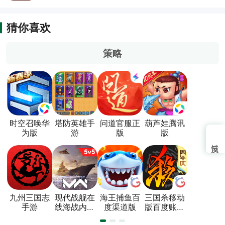
猜你喜欢
策略
时空召唤华
塔防英雄手
问道官服正
葫芦娃腾讯
为版
游
版
版
九州三国志
现代战舰在
海王捕鱼百
三国杀移动
手游
线海战内置
度渠道版
版百度账号
菜单版
登录版