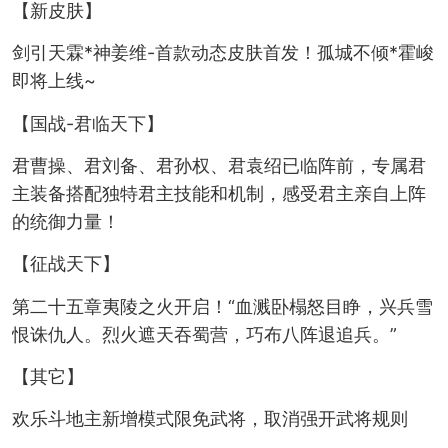
【新皮肤】
剑引天霖*神姜维-首款动态皮肤首发！孤城不倾*霍峻
即将上线~
【国战-君临天下】
君曹操、君刘备、君孙权、君袁绍已临阵前，专属君
主装备搭配独特君主技能和机制，感受君主亲自上阵
的统御力量！
【征战天下】
第二十五章夷陵之火开启！“血溅卧榻怒目睁，兴兵雪
恨诛仇人。烈火遮天吞蜀营，巧布八阵退追兵。”
【其它】
欢乐斗地主新增模式限免武将，取消强开武将规则