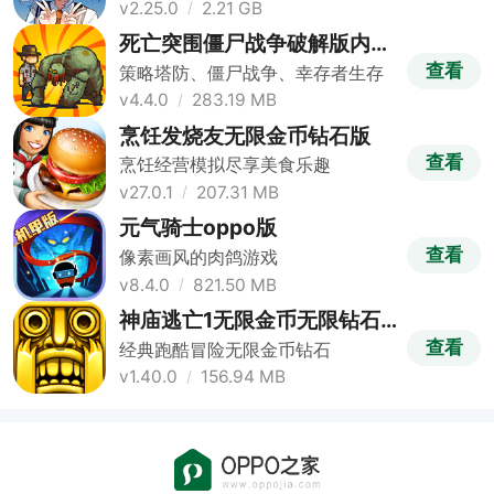
v2.25.0
2.21 GB
死亡突围僵尸战争破解版内置
修改器版
查看
策略塔防、僵尸战争、幸存者生存
v4.4.0
283.19 MB
烹饪发烧友无限金币钻石版
查看
烹饪经营模拟尽享美食乐趣
v27.0.1
207.31 MB
元气骑士oppo版
查看
像素画风的肉鸽游戏
v8.4.0
821.50 MB
神庙逃亡1无限金币无限钻石
版
查看
经典跑酷冒险无限金币钻石
v1.40.0
156.94 MB