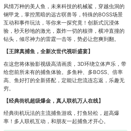
风情万种的美人鱼，未来科技的机械鲨，穿越虫洞的
钢甲龙，掌控黑暗的远古暝兽等，特殊的BOSS场景
互动和事件玩法，等你来一探究竟！创新式沉浸体
验，秒天秒地的激光，轰炸一切的核弹，横冲直撞的
钻头，倾尽神力的雷霆一击等，势必让您爽到翻。
【王牌真捕鱼，全新次世代视听盛宴】
在这您将体验影视级高清画质，3D环绕立体声乐，带
给您前所未有的捕鱼体验。多鱼种、多BOSS、倍率
高、鱼好打的全新搭配，定能让您流连忘返，乐趣无
穷。
【经典街机超级爆金，真人联机万人在线】
经典街机玩法的主流捕鱼游戏，打鱼轻松，超高爆
率！多人联机互动，和朋友一起捕鱼才开心。