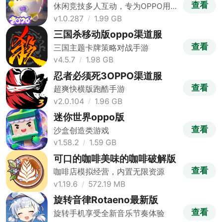
查看
休闲竞技多人互动，专为OPPO用户
打造
v1.0.287
1.99 GB
三国杀移动版oppo渠道服
查看
三国主题卡牌策略对战手游
v4.5.7
1.98 GB
忍者必须死3OPPO渠道服
查看
超爽快横版跑酷手游
v2.0.104
1.96 GB
迷你世界oppo版
查看
沙盒创造类游戏
v1.58.2
1.59 GB
可口的咖啡美味的咖啡破解版
查看
咖啡店模拟经营，内置无限资源
v1.19.6
572.19 MB
旋转音律Rotaeno最新版
查看
旋转手机享受全新音乐节奏体验