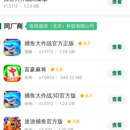
查看
v1.5112
1.23 GB
同厂商
在线途游（北京）科技有限公司
捕鱼大作战官方正版
4.5
查看
策略
v1.5112
1.24 GB
富豪麻将
5.8
查看
休闲
v7.0813
344.32 MB
捕鱼大作战3D官方版
4.5
查看
休闲
v1.5112
1.24 GB
途游捕鱼官方版
3.0
查看
休闲
v4.877
1.20 GB