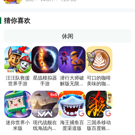
猜你喜欢
休闲
汪汪队救援
星战模拟器
潜行大师破
可口的咖啡
世界手游
手游
解版无限金
美味的咖啡
币无广告版
破解版
迷你世界小
现代战舰在
海王捕鱼百
三国杀移动
米版
线海战内置
度渠道版
版百度账号
菜单版
登录版