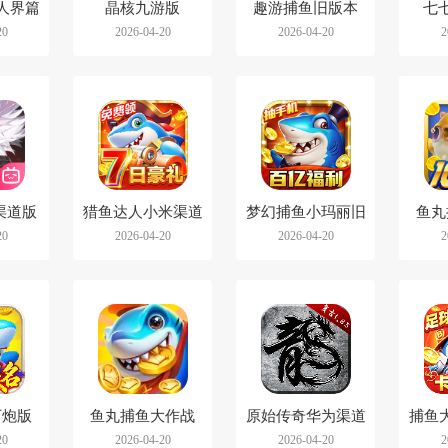
人界篇
晶核九游版
趣游捕鱼旧版本
七
20
2026-04-20
2026-04-20
2
为版
li渠道版
猎鱼达人小米渠道
梦幻捕鱼小玛丽旧
鱼丸
20
2026-04-20
2026-04-20
2
服
版
o
万炮版
鱼丸捕鱼大作战
原始传奇华为渠道
捕鱼
20
2026-04-20
2026-04-20
2
360渠道服
服