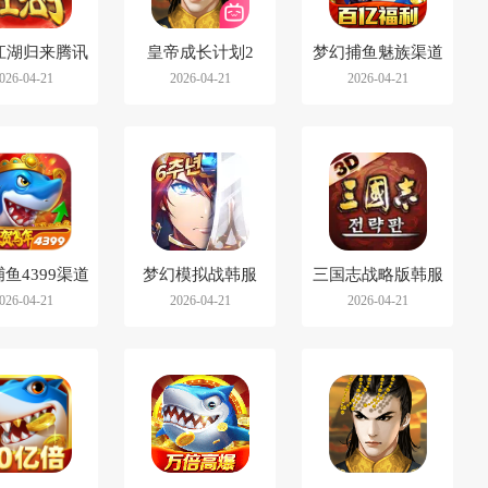
江湖归来腾讯
皇帝成长计划2
梦幻捕鱼魅族渠道
026-04-21
2026-04-21
2026-04-21
版
bilibili版
服
鱼4399渠道
梦幻模拟战韩服
三国志战略版韩服
026-04-21
2026-04-21
2026-04-21
服