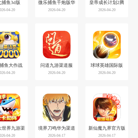
七捕鱼3d版
微乐捕鱼千炮版华
皇帝成长计划2腾
026-04-20
2026-04-20
2026-04-20
为渠道服
讯渠道服
捕鱼大作战
问道九游渠道服
球球英雄国际版
026-04-20
2026-04-20
2026-04-20
ppo渠道服
(Orb Master)
大世界九游渠
境界刀鸣华为渠道
新仙魔九界官方版
026-04-20
2026-04-17
2026-04-17
道服
服