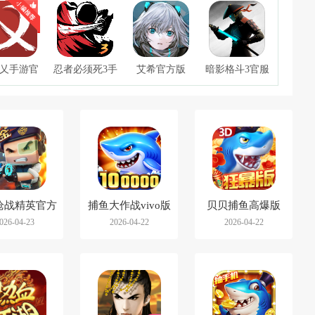
乂手游官
忍者必须死3手
艾希官方版
暗影格斗3官服
方正版
游
枪战精英官方
捕鱼大作战vivo版
贝贝捕鱼高爆版
026-04-23
2026-04-22
2026-04-22
版
本