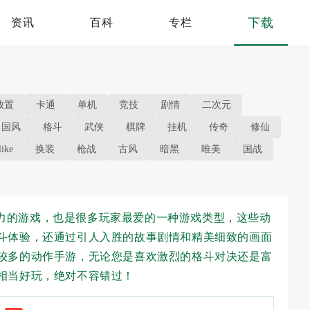
下载
资讯
百科
专栏
放置
卡通
单机
竞技
剧情
二次元
国风
格斗
武侠
棋牌
挂机
传奇
修仙
ike
换装
枪战
古风
暗黑
唯美
国战
力的游戏，也是很多玩家最爱的一种游戏类型，这些动
斗体验，还通过引人入胜的故事剧情和精美细致的画面
较多的动作手游，无论您是喜欢激烈的格斗对决还是富
相当好玩，绝对不容错过！