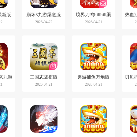
最新版
崩坏3九游渠道服
境界刀鸣bilibili渠
热血
22
2026-04-22
2026-04-21
2
道服
来九游
三国志战棋版
趣游捕鱼万炮版
贝贝捕
21
2026-04-21
2026-04-21
2
bilibili版