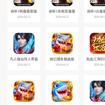
崩坏3韩服最新版
崩坏3东南亚服最
崩坏3台服
2026-04-22
2026-04-22
2026-04-
新版
凡人修仙传人界篇
姚记捕鱼魅族版
热血江湖归
2026-04-21
2026-04-21
2026-04-
小米渠道服
版