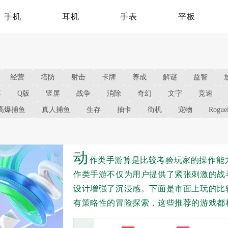
手机
耳机
手表
平板
经营
塔防
射击
卡牌
养成
解谜
益智
车
Q版
竖屏
战争
消除
奇幻
文字
竞速
高爆捕鱼
真人捕鱼
生存
抽卡
街机
宠物
Roguel
动
作类手游算是比较考验玩家的操作能
作类手游不仅为用户提供了紧张刺激的战
设计增强了沉浸感。下面是市面上玩的比
有策略性的冒险探索，这些推荐的游戏都