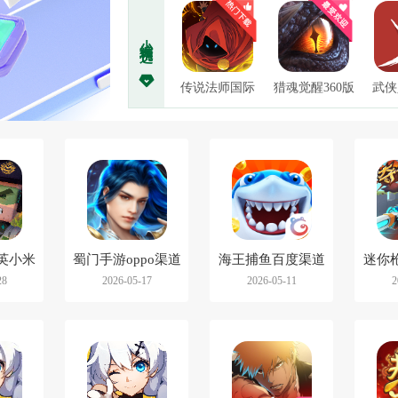
小编精选
传说法师国际
猎魂觉醒360版
武侠
服
英小米
蜀门手游oppo渠道
海王捕鱼百度渠道
迷你
28
2026-05-17
2026-05-11
2
版
服
版