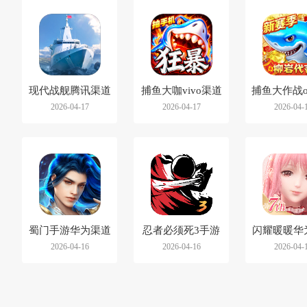
现代战舰腾讯渠道
捕鱼大咖vivo渠道
捕鱼大作战o
2026-04-17
2026-04-17
2026-04-
服
版
本
蜀门手游华为渠道
忍者必须死3手游
闪耀暖暖华
2026-04-16
2026-04-16
2026-04-
版
vivo渠道版
服