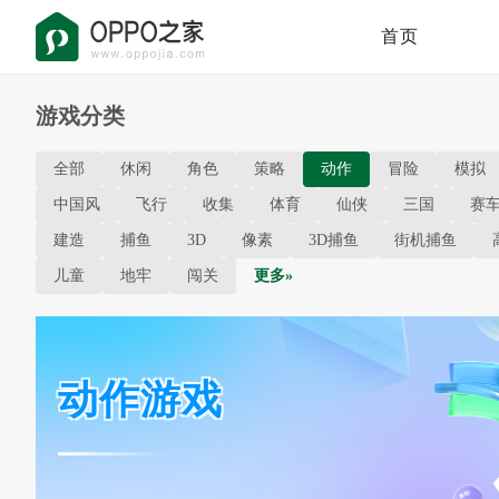
首页
游戏分类
全部
休闲
角色
策略
动作
冒险
模拟
中国风
飞行
收集
体育
仙侠
三国
赛
建造
捕鱼
3D
像素
3D捕鱼
街机捕鱼
儿童
地牢
闯关
更多»
动作游戏