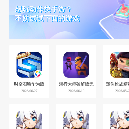
想玩动作类手游？
不妨试试下面的游戏
时空召唤华为版
潜行大师破解版无
迷你枪战精
2026-06-27
2026-06-10
2026-05-
限金币无广告版
渠道