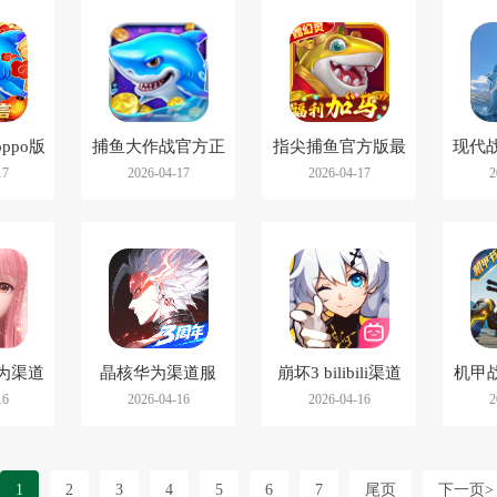
ppo版
捕鱼大作战官方正
指尖捕鱼官方版最
现代战
17
2026-04-17
2026-04-17
2
版
新版
为渠道
晶核华为渠道服
崩坏3 bilibili渠道
机甲
16
2026-04-16
2026-04-16
2
服
1
2
3
4
5
6
7
尾页
下一页>