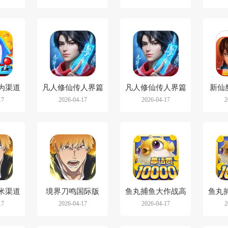
为渠道
凡人修仙传人界篇
凡人修仙传人界篇
新仙
17
2026-04-17
2026-04-17
2
vivo渠道服
360客户端
米渠道
境界刀鸣国际版
鱼丸捕鱼大作战高
鱼丸
17
2026-04-17
2026-04-17
2
(BLEACH：Soul
爆版
Resonance)