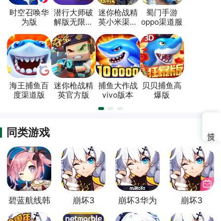
时空召唤华
潜行大师破
迷你枪战精
蜀门手游
为版
解版无限金
英小米渠道
oppo渠道服
币无广告版
版
海王捕鱼百
迷你枪战精
捕鱼大作战
贝贝捕鱼高
度渠道版
英官方版
vivo版本
爆版
同类游戏
碧蓝航线韩
崩坏3
崩坏3华为
崩坏3
服
oppo渠道
渠道服
bilibili渠道
服
服