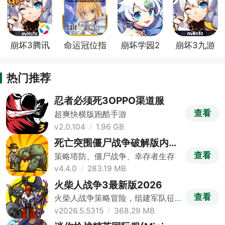
崩坏3腾讯
命运冠位指
崩坏学园2
崩坏3九游
渠道服
定韩服
混服版
渠道服
热门推荐
忍者必须死3OPPO渠道服
查看
超爽快横版跑酷手游
v2.0.104
1.96 GB
死亡突围僵尸战争破解版内置
修改器版
查看
策略塔防、僵尸战争、幸存者生存
v4.4.0
283.19 MB
火柴人战争3最新版2026
查看
火柴人战争策略冒险，组建军队征
战
v2026.5.5315
368.29 MB