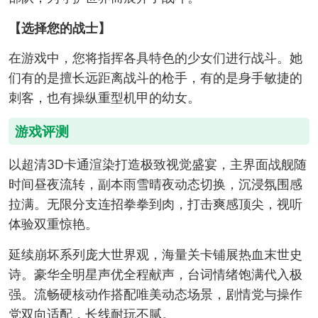
【选择您的战士】
在游戏中，您将指挥各具特色的少女们进行战斗。她
们有的是擅长远距离战斗的枪手，有的是身手敏捷的
刺客，也有操纵重型机甲的幼女。
游戏评测
以超清3D卡通渲染打造极致视觉盛宴，主界面战舰随
时间昼夜流转，副本雨雪晴夜动态切换，沉浸氛围感
拉满。无限分支连招拳拳到肉，打击爽感顶尖，视听
体验双重惊艳。
延续崩坏系列庞大世界观，海量关卡铺展热血末世史
诗。豪华全明星声优全程献声，台词情绪饱满代入极
强。流畅硬核动作搭配唯美动态场景，剧情党与操作
党双向适配，长线耐玩不腻。