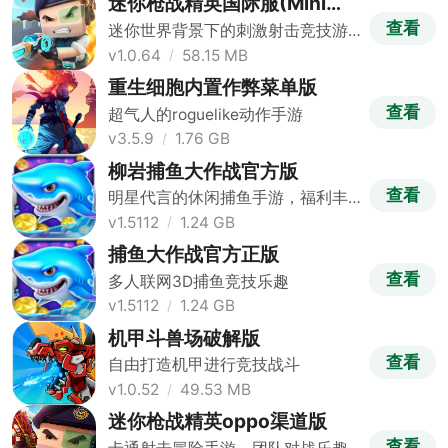
迷你枪战精英国际服(Mini
World Royale)
查看
迷你世界背景下的刺激射击竞技游
戏
v1.0.64
58.15 MB
重生细胞内置作弊菜单版
查看
超气人的roguelike动作手游
v3.5.9
1.76 GB
柳岩捕鱼大作战官方版
查看
明星代言的休闲捕鱼手游，福利丰
富
v1.5112
1.24 GB
捕鱼大作战官方正版
查看
多人联网3D捕鱼竞技乐趣
v1.5112
1.24 GB
机甲斗兽场破解版
查看
自由打造机甲进行竞技战斗
v1.0.52
49.53 MB
迷你枪战精英oppo渠道版
查看