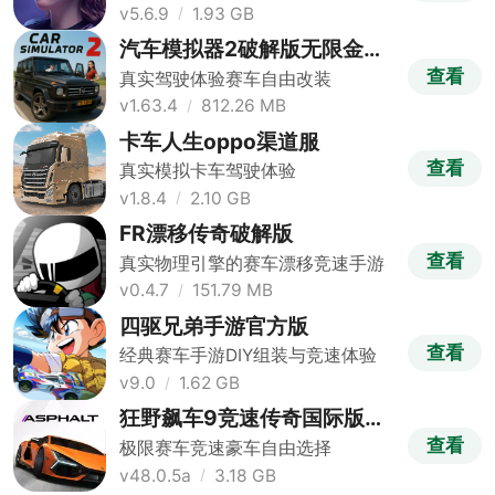
v5.6.9
1.93 GB
汽车模拟器2破解版无限金币
版
查看
真实驾驶体验赛车自由改装
v1.63.4
812.26 MB
卡车人生oppo渠道服
查看
真实模拟卡车驾驶体验
v1.8.4
2.10 GB
FR漂移传奇破解版
查看
真实物理引擎的赛车漂移竞速手游
v0.4.7
151.79 MB
四驱兄弟手游官方版
查看
经典赛车手游DIY组装与竞速体验
v9.0
1.62 GB
狂野飙车9竞速传奇国际版
(Asphalt Legends)
查看
极限赛车竞速豪车自由选择
v48.0.5a
3.18 GB