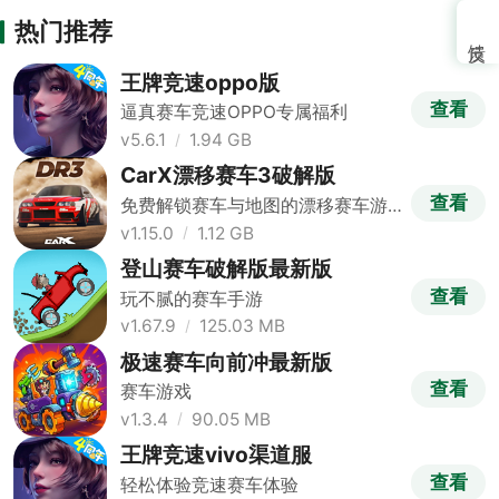
热门推荐
王牌竞速oppo版
查看
逼真赛车竞速OPPO专属福利
v5.6.1
1.94 GB
CarX漂移赛车3破解版
查看
免费解锁赛车与地图的漂移赛车游
戏
v1.15.0
1.12 GB
登山赛车破解版最新版
查看
玩不腻的赛车手游
v1.67.9
125.03 MB
极速赛车向前冲最新版
查看
赛车游戏
v1.3.4
90.05 MB
王牌竞速vivo渠道服
查看
轻松体验竞速赛车体验