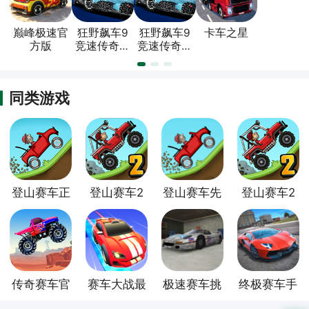
巅峰极速官
狂野飙车9
狂野飙车9
卡车之星
方版
竞速传奇官
竞速传奇小
方正版
米版
同类游戏
登山赛车正
登山赛车2
登山赛车先
登山赛车2
版
官方版
锋服最新版
无限金币钻
石版
传奇赛车官
赛车大战最
极速赛车挑
终极赛车手
方版
新版
战官方版
机版