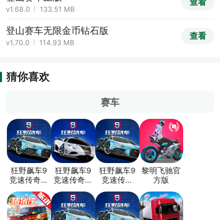
查看
v1.68.0
133.51 MB
登山赛车无限金币钻石版
查看
v1.70.0
114.93 MB
猜你喜欢
赛车
狂野飙车9
狂野飙车9
狂野飙车9
黎明飞驰官
竞速传奇九
竞速传奇华
竞速传奇
方版
游版
为版
vivo渠道服