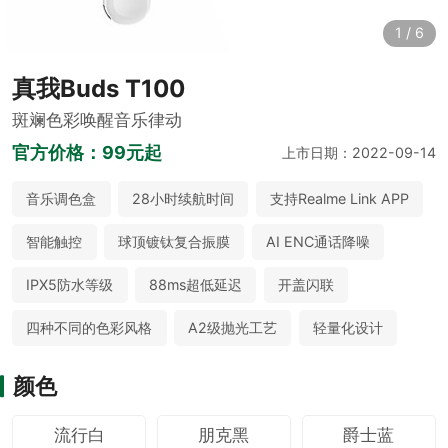
1
/
6
真我Buds T100
斑斓色彩唤醒音乐律动
官方价格：
99元起
上市日期：2022-09-14
音乐调色盒
28小时续航时间
支持Realme Link APP
智能触控
球顶镀钛复合振膜
AI ENC通话降噪
IPX5防水等级
88ms超低延迟
开盖闪联
四种不同的色彩风格
A2级抛光工艺
轻量化设计
颜色
流行白
朋克黑
爵士蓝