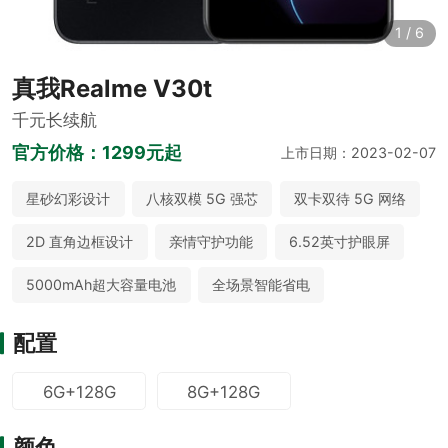
1
/
6
真我Realme V30t
千元长续航
官方价格：
1299元起
上市日期：2023-02-07
星砂幻彩设计
八核双模 5G 强芯
双卡双待 5G 网络
2D 直角边框设计
亲情守护功能
6.52英寸护眼屏
5000mAh超大容量电池
全场景智能省电
配置
6G+128G
8G+128G
颜色