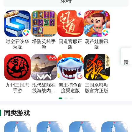
策略
时空召唤华
塔防英雄手
问道官服正
葫芦娃腾讯
为版
游
版
版
九州三国志
现代战舰在
海王捕鱼百
三国杀移动
手游
线海战内置
度渠道版
版官方正版
菜单版
同类游戏