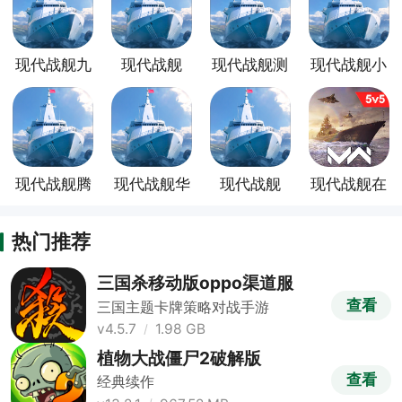
现代战舰九
现代战舰
现代战舰测
现代战舰小
游版
oppo渠道
试版
米渠道版
服
现代战舰腾
现代战舰华
现代战舰
现代战舰在
讯渠道服
为渠道服
360客户端
线海战内置
菜单版
热门推荐
三国杀移动版oppo渠道服
查看
三国主题卡牌策略对战手游
v4.5.7
1.98 GB
植物大战僵尸2破解版
查看
经典续作