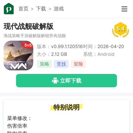
首页
下载
游戏
现代战舰破解版
5.4
海战策略手游破解版解锁所有战舰
版本：
v0.99.1.120516
时间：
2026-04-20
190
大小：
2.12 GB
系统：Android
策略
竞技
冒险
立即下载
特别说明
菜单修改：
伤害倍率