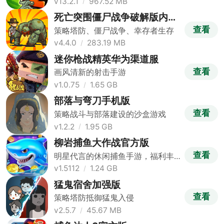
v13.2.1
967.52 MB
死亡突围僵尸战争破解版内置
修改器版
查看
策略塔防、僵尸战争、幸存者生存
v4.4.0
283.19 MB
迷你枪战精英华为渠道服
查看
画风清新的射击手游
v1.0.75
1.65 GB
部落与弯刀手机版
查看
策略战斗与部落建设的沙盒游戏
v1.2.2
1.95 GB
柳岩捕鱼大作战官方版
查看
明星代言的休闲捕鱼手游，福利丰
富
v1.5112
1.24 GB
猛鬼宿舍加强版
查看
策略塔防抵御猛鬼入侵
v2.5.7
45.67 MB